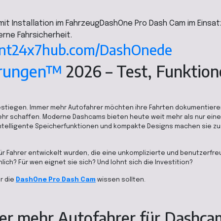
DashOne Pro Dash Cam im Einsat
rne Fahrsicherheit.
ment24x7hub.com/DashOnede
hrungen™
2026 – Test, Funktion
gestiegen. Immer mehr Autofahrer möchten ihre Fahrten dokumentiere
kehr schaffen. Moderne Dashcams bieten heute weit mehr als nur ein
telligente Speicherfunktionen und kompakte Designs machen sie zu
für Fahrer entwickelt wurden, die eine unkomplizierte und benutzerfre
ch? Für wen eignet sie sich? Und lohnt sich die Investition?
r die
DashOne Pro Dash Cam
wissen sollten.
er mehr Autofahrer für Dashca