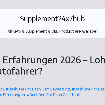
Supplement24x7hub
All Keto & Supplement & CBD Product are Availabel
Erfahrungen 2026 – Lo
utofahrer?
am
,
#DashOne Pro Dash Cam Bewertung
,
#DashOne Pro Da
m Erfahrungen
,
#DashOne Pro Dash Cam Test