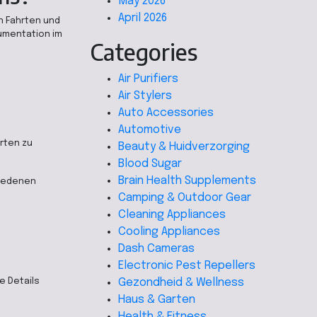
May 2026
April 2026
n Fahrten und
umentation im
Categories
Air Purifiers
Air Stylers
Auto Accessories
Automotive
rten zu
Beauty & Huidverzorging
Blood Sugar
Brain Health Supplements
hiedenen
Camping & Outdoor Gear
Cleaning Appliances
Cooling Appliances
Dash Cameras
Electronic Pest Repellers
Gezondheid & Wellness
e Details
Haus & Garten
Health & Fitness