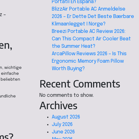
Portátil En España?
BlizzAir Portable AC Anmeldelse
z –
2026 – Er Dette Det Beste Bærbare
Klimaanlegget I Norge?
Breezi Portable AC Review 2026:
Can This Compact Air Cooler Beat
en,
the Summer Heat?
ArcaPillow Reviews 2026 – Is This
Ergonomic Memory Foam Pillow
n, wichtige
Worth Buying?
e einfache
Recent Comments
 beliebten
No comments to show.
undliche
Archives
August 2026
July 2026
June 2026
ms?